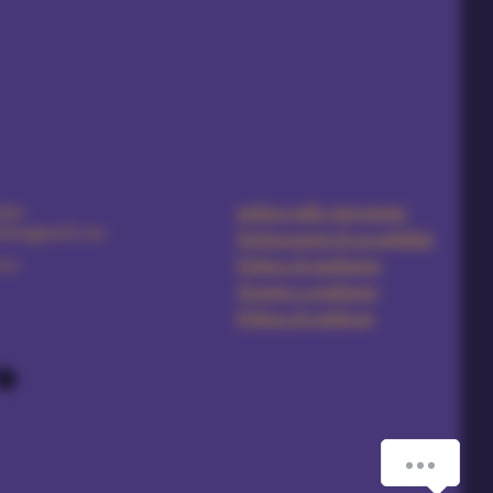
5891
politica sulla riservatezza
ales@gmail.com
Dichiarazione di accessibilità
ria
Politica di spedizione
Termini e condizioni
Politica di rimborso
How can we help you?