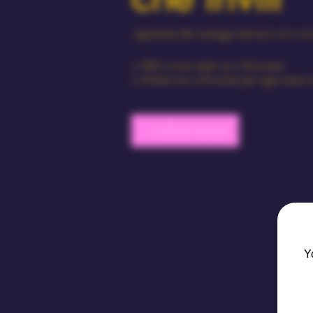
Approfitta dei vantaggi riservati a te e ai 
Offri ai tuoi amici 30 € di sconto.
Ottieni 100 € di sconto per ogni amico 
Accedi per invitare
Y