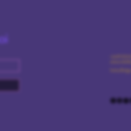
oi
+359876616
amourdolls
Sofia/Bulga