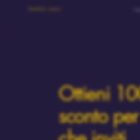
Bambola Amour
Ca
Ottieni 10
sconto pe
che inviti