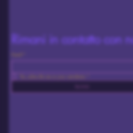
Rimani in contatto con n
Email
*
Yes, subscribe me to your newsletter.
*
Iscriviti