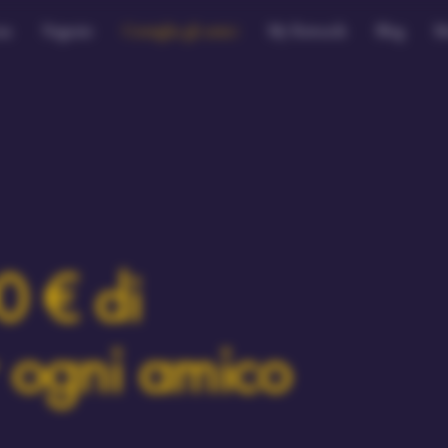
sa
Negozio
Consiglia gli amici
My Rewards
Blog
M
0 € di
r ogni amico