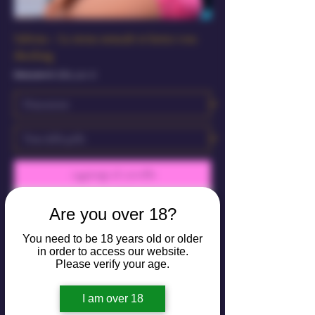
Sabrina – La sirena sensuale in lattice rosa
shocking
Prezzo regolare
Prezzo scontato
800,00 €
680,00 €
Aggiungi al carrello
Are you over 18?
You need to be 18 years old or older
in order to access our website.
Please verify your age.
I am over 18