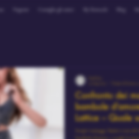
sa
Negozio
Consiglia gli amici
My Rewards
Blog
M
PaulChos
25 mag 2025
Tempo di lettura: 
Confronto dei ma
bambole d’amore
Lattice – Quale s
Scopri vantaggi, limiti e cura di 
bambole d’amore, e scegli il mat