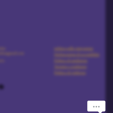
5891
politica sulla riservatezza
ales@gmail.com
Dichiarazione di accessibilità
ria
Politica di spedizione
Termini e condizioni
Politica di rimborso
How can we help you?