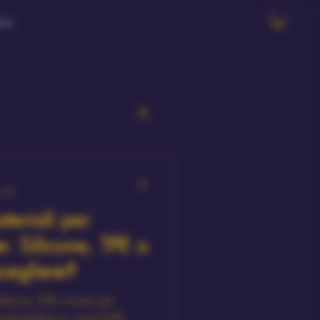
ore
3 min
teriali per
: Silicone, TPE o
cegliere?
Silicone, TPE e Lattice per
eriale perfetto su AmourDoll.