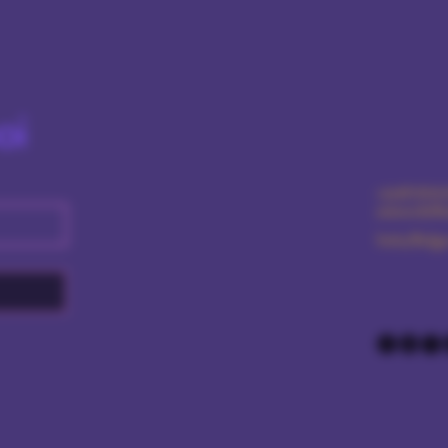
oi
+359876616
amourdolls
Sofia/Bulga