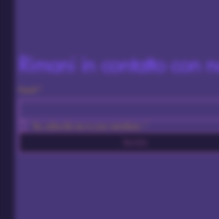
Rimani in contatto con n
Email
*
Yes, subscribe me to your newsletter.
*
Iscriviti