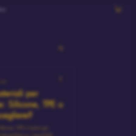
ore
3 min
teriali per
: Silicone, TPE o
cegliere?
Silicone, TPE e Lattice per
eriale perfetto su AmourDoll.