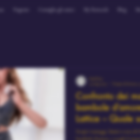
sa
Negozio
Consiglia gli amici
My Rewards
Blog
M
PaulChos
25 mag 2025
Tempo di lettura: 
Confronto dei ma
bambole d’amore
Lattice – Quale s
Scopri vantaggi, limiti e cura di 
bambole d’amore, e scegli il mat