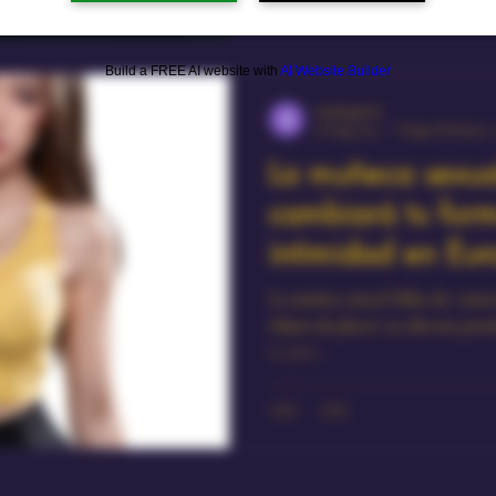
Build a FREE AI website with
AI Website Builder
shukhiglobal
18 mag 2025
Tempo di lettura: 
La muñeca sexua
cambiará tu form
intimidad en Eu
La muñeca sexual Mika de AmourDoll.com es m
objeto de placer: su silicona prem
su peso...