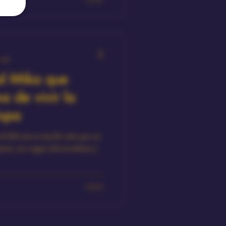
1 min
l Mika que
a de vivir la
ropa
ucho más que un
ium, sus rasgos ultrarrealistas y