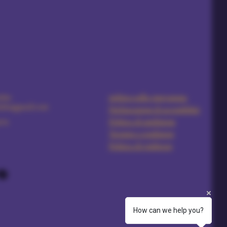
5891
politica sulla riservatezza
ales@gmail.com
Dichiarazione di accessibilità
ria
Politica di spedizione
Termini e condizioni
Politica di rimborso
How can we help you?