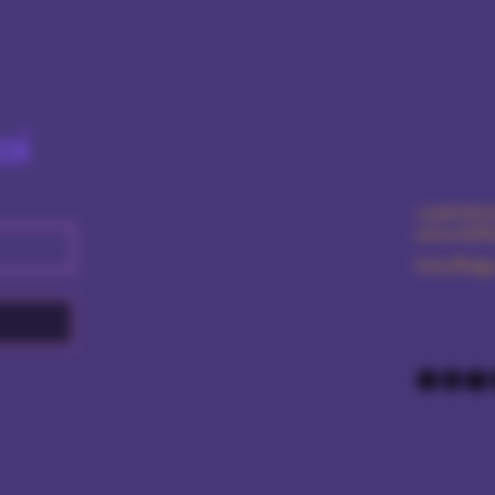
oi
+359876616
amourdolls
Sofia/Bulga