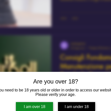
shukhiglobal
18 mag 2025
Tempo di lettura: 
Consigli Fondame
Manutenzione per
Bambole Sessual
Are you over 18?
ou need to be 18 years old or older in order to access our websit
Please verify your age.
I am over 18
I am under 18