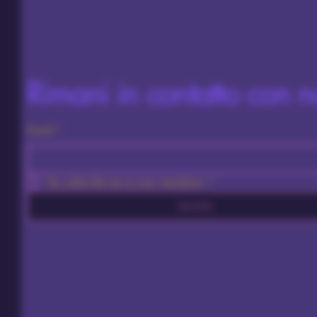
Rimani in contatto con n
Email
*
Yes, subscribe me to your newsletter.
*
Iscriviti