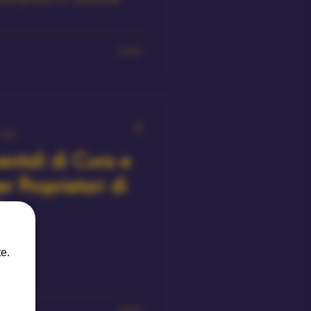
0 min
ntali di Cura e
 Proprietari di
i
e.