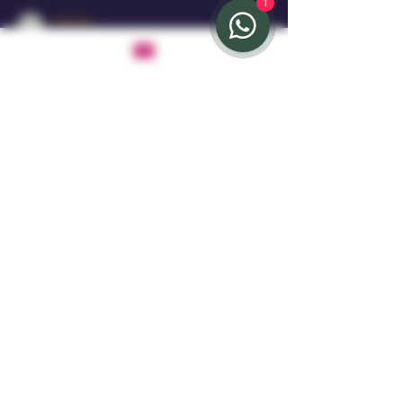
1
PaulChos
29 mag 2025
Tempo di lettura: 3 min
Scopri Giulia, L'Imperatrice
Cremisi: Perché Il Tuo
Guardaroba Ha Bisogno Del
Pelle Notturna di Scarlett Reign
Giulia, L’Imperatrice Cremisi non è solo una giacca: è un
simbolo di potere e stile. Con la sua pelle cremisi lucente
e il taglio raffinato, eleva ogni outfit, dal casual al più
sofisticato.