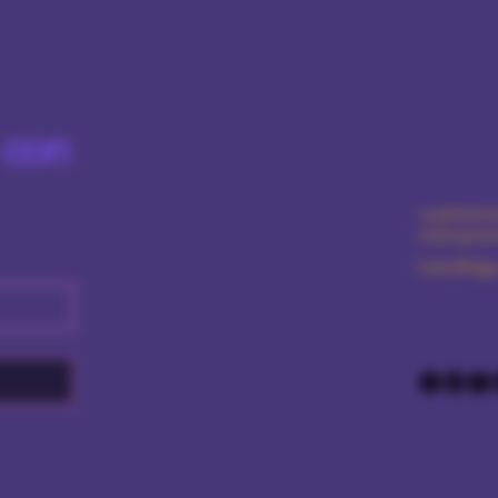
 con
+359876616
ventas@amo
Sofía/Bulga