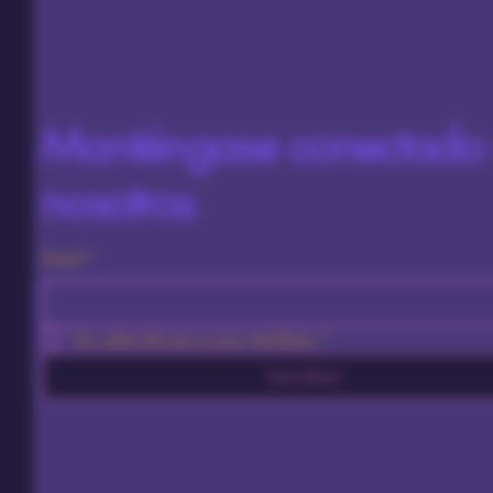
Manténgase conectado
nosotros
Email
*
Yes, subscribe me to your newsletter.
*
Suscribirse