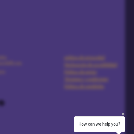
5891
política de privacidad
urdoll.com
Declaración de accesibilidad
ria
Política de envíos
Términos y condiciones
Política de reembolso
How can we help you?