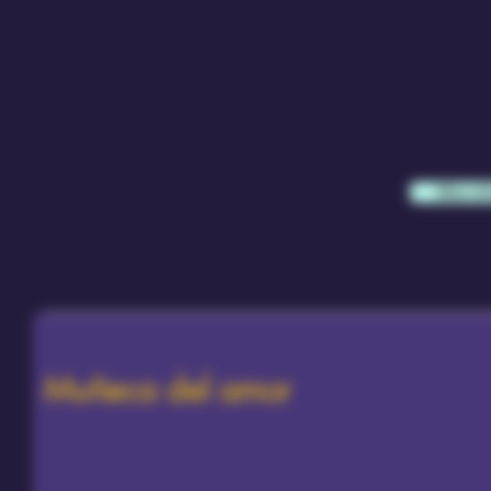
Más in
Muñeca del amor