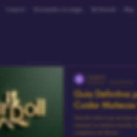
Comercio
Recomienda a tus amigos
My Rewards
Blog
shukhiglobal
18 may 2025
3 min de lectura
Guía Definitiva
Cuidar Muñecas
Descubre todo lo que necesitas sa
mantener tus muñecas sexuales, 
compañeras de silicona