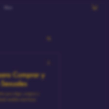
More
 para Comprar y
 Sexuales
ber para elegir, comprar y
desde modelos mini hasta