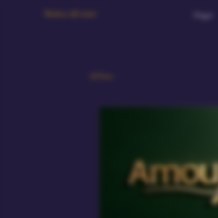
Muñeca del amor
Hogar
All Posts