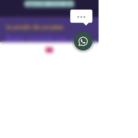
Apprendre encore plus
How can we help you?
Le paradis des poupées
Restez connecté avec nous
E-mail
*
Yes, subscribe me to your newsletter.
*
Abonnement
3598766165891
amourdollsales@gmail.com