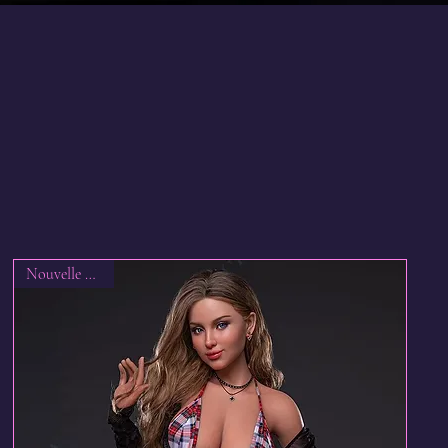
m
@wix
#wix
Nouvelle arrivée