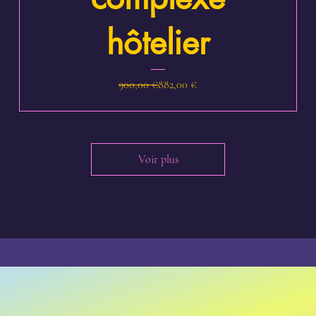
hôtelier
Prix original
Prix promotionnel
900,00 €
882,00 €
Voir plus