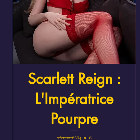
Aperçu rapide
Scarlett Reign :
L'Impératrice
Pourpre
Prix original
Prix promotionnel
760,00 €
684,00 €