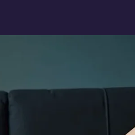
aison
Boutique
Refer Friends
My Rewards
Blog
Mo