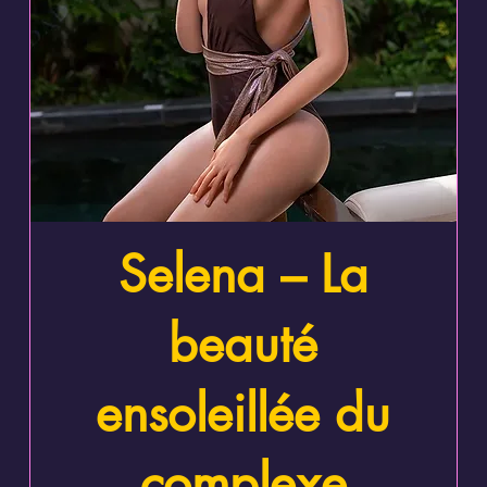
Aperçu rapide
Selena – La
beauté
ensoleillée du
complexe