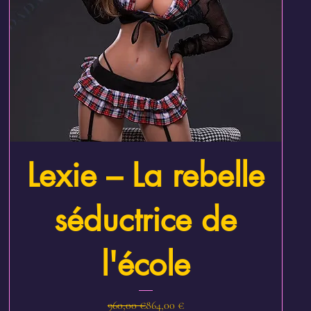
Aperçu rapide
Lexie – La rebelle
séductrice de
l'école
Prix original
Prix promotionnel
960,00 €
864,00 €