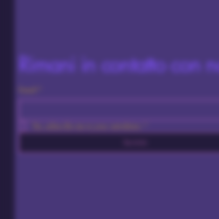
Rimani in contatto con n
Email
*
Yes, subscribe me to your newsletter.
*
Iscriviti