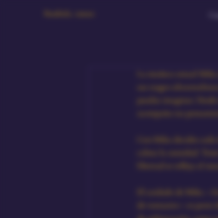
Bambola Amour
Ca
La muñeca sexual Mika 
sus rasgos ultrarrealist
puedas imaginar. Desde
acompaña tus pensamient
Con Mika decides cada d
calma la ansiedad. Tener
libertad se refleja al in
El cuidado de Mika —la
de vestuario— es parte 
de sofisticación, como u