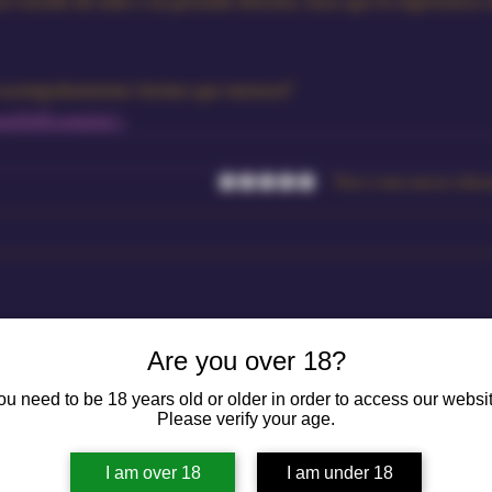
el acompañamiento íntimo que mereces?
rDoll.com/es/
 ›
Valutazione 0 stelle su 5.
Non ci sono ancora valuta
Are you over 18?
ou need to be 18 years old or older in order to access our websit
Please verify your age.
I am over 18
I am under 18