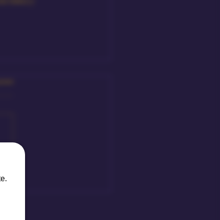
zioni
e.