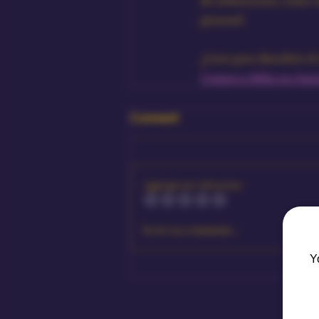
personal.
¿Listo para descubrir 
Conoce a Mika en 
Amou
Commenti
Aggiungi una valutazione
Scrivi un commento...
Y