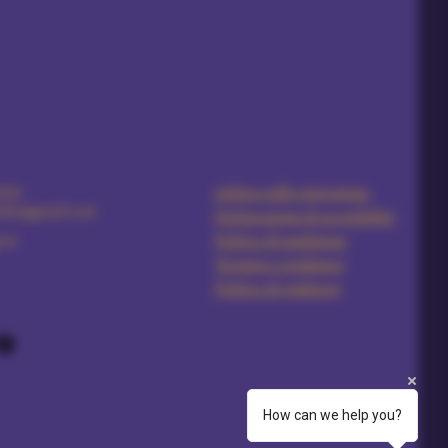
5891
politica sulla riservatezza
ales@gmail.com
Dichiarazione di accessibilità
ria
Politica di spedizione
Termini e condizioni
Politica di rimborso
How can we help you?