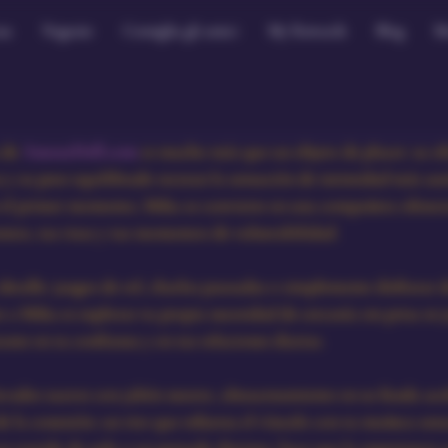
sa
Negozio
Consiglia gli amici
My Rewards
Blog
M
de 
AmourDoll.com
 es mucho más que un objeto de placer: su s
as y su peso equilibrado recrean la sensación de intimidad más aut
 el primer momento, Mika se convierte en una compañera silenci
os, tus risas y tus momentos de vulnerabilidad.
etalle: juegos de rol, charlas pausadas o simplemente disfrutar 
 a Mika es explorar tu propia necesidad de cercanía sin prisa ni ju
stante en tu confianza y en tus relaciones diarias.
vados suaves con jabón neutro, almacenamiento en su funda aco
de la conexión: un rito que refuerza el vínculo con tu muñeca sex
n vestido de seda o un peinado distinto, hace que la experiencia s