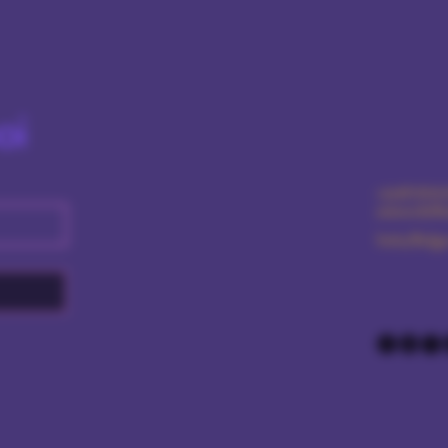
oi
+359876616
amourdolls
Sofia/Bulga