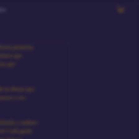
ore
ilicona premium, 
éntica que 
osa que 
de un abrazo que 
icios, y esa 
lchada y cambios 
ual. Cada guiño 
ea única y 