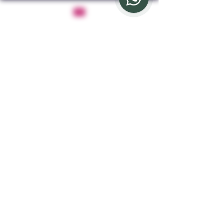
Apprendre encore plus
Le paradis des poupées
Restez connecté avec nous
E-mail
*
Yes, subscribe me to your newsletter.
*
Abonnement