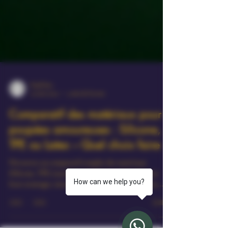
PaulChos
25 mai 2025
3 min de lecture
Comparatif des matériaux pour
poupées amoureuses : Silicone,
TPE ou Latex – Quel choix faire ?
Découvrez un comparatif complet des matériaux
How can we help you?
(Silicone, TPE, Latex) pour poupées amoureuses, avec
leurs avantages, inconvénients et conseils d’entretien,
pour bien choisir sur AmourDoll.
1