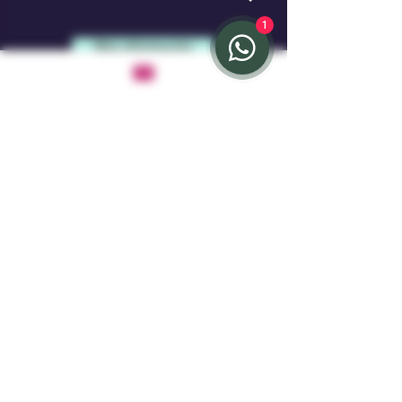
1
Más información
Muñeca del amor
Manténgase conectado con
nosotros
Email
*
Yes, subscribe me to your newsletter.
*
Suscribirse