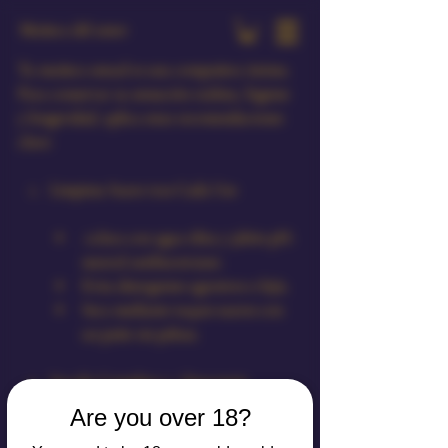
Muñeca del amor
Tu muñeca sexual es una compañera íntima. 
Para conservar su sensación realista, higiene 
y longevidad, aplica estas recomendaciones 
clave:
Limpieza Suave tras Cada Uso
Aclara con agua tibia y jabón pH-
neutral antibacteriano.
Evita detergentes agresivos o lejía.
Seca mediante toques suaves con 
un paño sin pelusa.
Secado Completo y Almacenaje
Are you over 18?
Emplea un secador a baja 