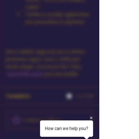
respeto.
Cambia su atuendo regularmente 
para personalizar la experience.
Estos cuidados asegurarán que tu muñeca 
permanezca segura, suave y realista por 
mucho tiempo. ¡Gracias por leer! Visita 
AmourDoll.com/es/
 para más detalles.
Comentarios
0.0 / 5 (0)
Comentar y calificar...
How can we help you?