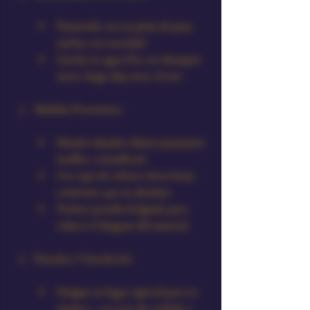
Desenreda con un peine de púas 
anchas con suavidad.
Lávalas en agua fría con shampoo 
suave, luego deja secar al aire.
Medidas Preventivas
Mantén alejados objetos punzantes 
(anillos, cremalleras).
Usa ropa de colores claros hasta 
confirmar que no destiñan.
Prefiere prendas holgadas para 
reducir el desgaste del material.
Rituales y Vinculación
Designa un lugar especial para tu 
muñeca —un acto de cuidado y 