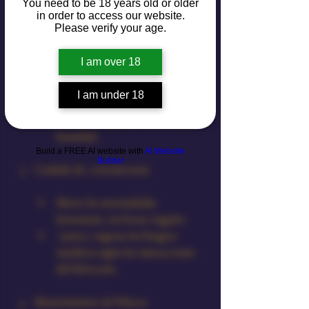
temperatura (20–30 cm) para los 
You need to be 18 years old or older
in order to access our website.
pliegues.
Please verify your age.
Espolvorea fécula de maíz o talco 
sin fragancia para mantener la 
I am over 18
elasticidad.
Guarda en posición horizontal o 
I am under 18
colgada en un colgador 
acolchado, lejos de luz directa y 
humedad.
Build a FREE AI website with
AI Website
Builder
Cuidado de Articulaciones
Mueve las extremidades 
lentamente, sin forzar ángulos.
Ajusta y engrasa las bisagras 
metálicas según las instrucciones 
del fabricante.
Mantenimiento de Pelucas