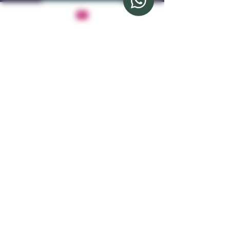
Más información
Muñeca del amor
Manténgase conectado con
nosotros
Email
*
Yes, subscribe me to your newsletter.
*
Suscribirse