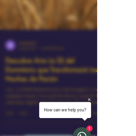
shukhiglobal
29 may 2025
3 min de lectura
Descubre Aria La DJ del
Dormitorio que Transformará tus
Noches de Pasión
Aria – La DJ del Dormitorio no es solo un juguete: es tu
How can we help you?
compañera íntima. Con su piel de silicona, cuerpo de TPE
y funciones vaginal, anal, oral y de senos, ofrece realismo y
variedad para una experiencia profunda y emotiva.
1