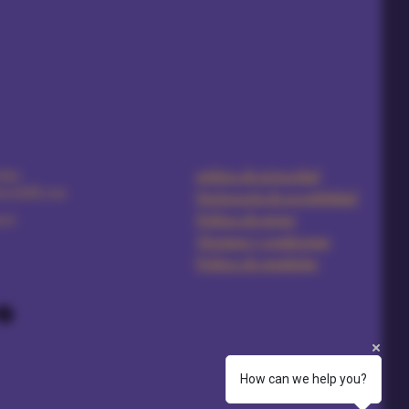
5891
política de privacidad
urdoll.com
Declaración de accesibilidad
ria
Política de envíos
Términos y condiciones
Política de reembolso
How can we help you?