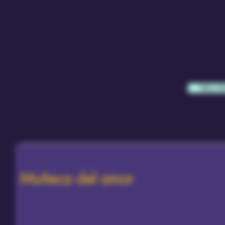
Más in
Muñeca del amor