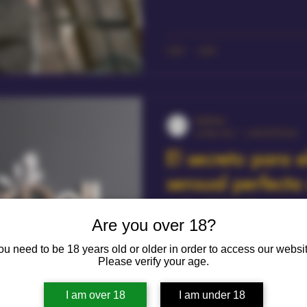
PaulChos
25 may 2025
3 min de lectura
El secreto para 
sensual perfecta 
principiante
Are you over 18?
Con esta guía, estarás preparado
ou need to be 18 years old or older in order to access our websit
que no solo cumpla con tus expec
Please verify your age.
brinde una experiencia placenter
elijas debe hacerte sentir bien y 
I am over 18
I am under 18
entorno seguro y divertido. ¡Buen