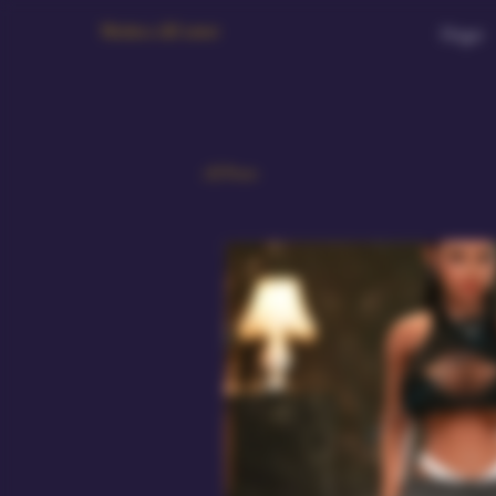
Muñeca del amor
Hogar
All Posts