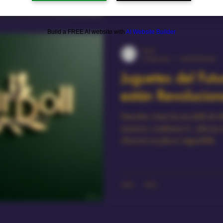
Build a FREE AI website with
AI Website Builder
Lover
22 may 2025
1 min de lectura
Juguetes del Futu
están Revolucion
Descubre cómo las sex dolls de ú
nosotros, combinan IA, silicona
ofrecerte un placer inigualable.