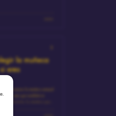
elegir la muñeca
si eres
 para encontrar la muñeca sensual
e.
tativas, sino que también te
a y satisfactoria. La muñeca que
permitirte explorar tus deseos en un
a suerte en tu búsqueda!