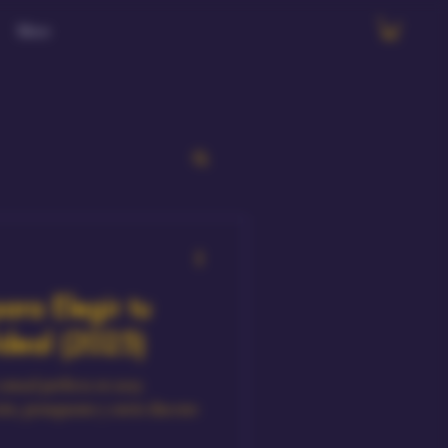
More
ara Elegir tu
deal (2025)
exual perfecta en 2025:
ón, presupuesto y envío discreto