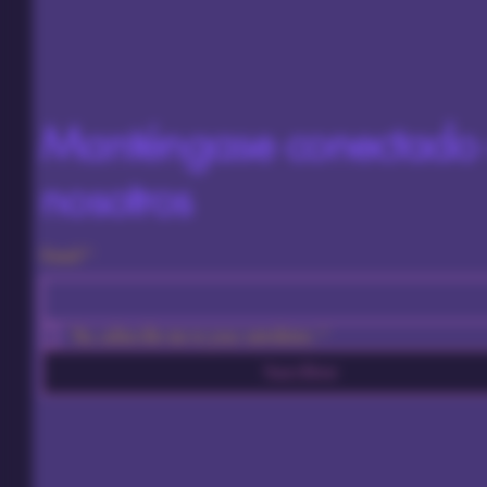
Manténgase conectado
nosotros
Email
*
Yes, subscribe me to your newsletter.
*
Suscribirse