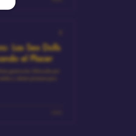
ro: Las Sex Dolls
ando el Placer
ltima generación, fabricadas por
 médica y diseño premium para