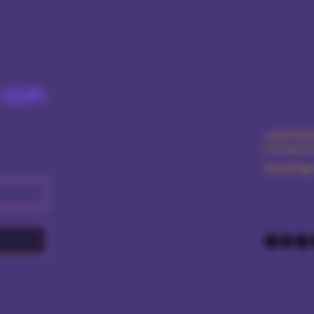
 con
+359876616
ventas@amo
Sofía/Bulga