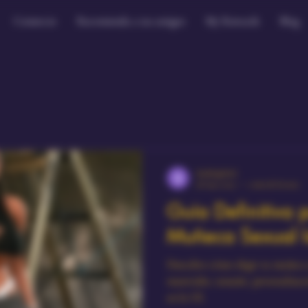
Comercio
Recomienda a tus amigos
My Rewards
Blog
shukhiglobal
28 may 2025
2 min de lectura
Guía Definitiva p
Muñeca Sexual I
Descubre cómo elegir tu muñeca s
materiales, tamaño, personalizaci
en la UE.