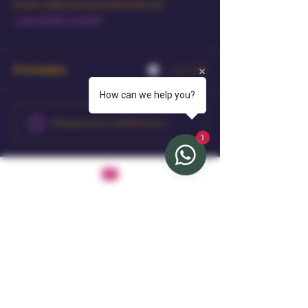
weitere Informationen besuchen Sie 
AmourDoll.com/de/
!
Kommentare
0.0 / 5 (0)
How can we help you?
Kommentieren und bewerten...
1
Mehr erfahren
Amour Doll
Bleiben Sie mit uns in
Verbindung