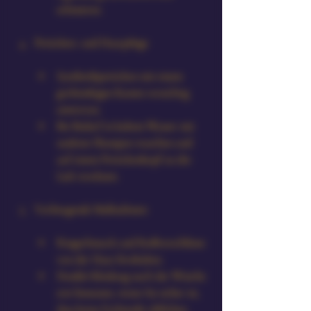
schmieren.
Perücken- und Haarpflege
Synthetikperücken mit einem 
grobzinkigen Kamm vorsichtig 
entwirren.
Bei Bedarf in kaltem Wasser mit 
sanftem Shampoo waschen und 
auf einem Perückenkopf an der 
Luft trocknen.
Vorbeugende Maßnahmen
Ringschmuck und Reißverschlüsse 
von der Haut fernhalten.
Dunkle Kleidung nach der Wäsche 
erst benutzen, wenn Sie sicher ist, 
dass keine Farbstoffe abfärben.