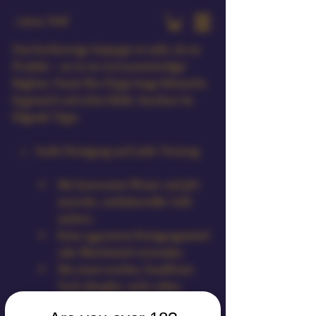
Amour Doll
Eine hochwertige Sexpuppe ist mehr als ein 
Produkt – sie ist ein vertrauenswürdiger 
Begleiter. Damit Ihre Puppe lange lebensecht, 
hygienisch und schön bleibt, beachten Sie 
folgende Tipps:
Sanfte Reinigung nach jeder Nutzung
Mit lauwarmem Wasser und pH-
neutraler, antibakterieller Seife 
säubern.
Keine aggressiven Reinigungsmittel 
oder Bleichmittel verwenden.
Mit einem weichen, fusselfreien 
Tuch abtupfen, nicht reiben.