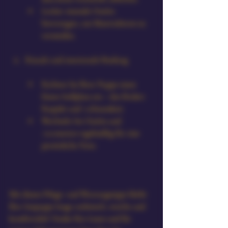
Locker sitzende Outfits 
bevorzugen, um Materialstress zu 
vermeiden.
Rituale und emotionale Bindung
Richten Sie Ihrer Puppe einen 
festen Stellplatz ein – das fördert 
Respekt und Achtsamkeit.
Wechseln Sie Outfits und 
Accessoires regelmäßig für eine 
persönliche Note.
Mit diesen Pflege- und Wartungstipps bleibt 
Ihre Sexpuppe lange realistisch, weiche und 
komfortabel. Danke fürs Lesen und für 