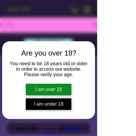
Amour Doll
Der Blog
Mehr erfahren
Are you over 18?
You need to be 18 years old or older
Amour Doll
in order to access our website.
Bleiben Sie mit uns in
Please verify your age.
Verbindung
I am over 18
E-Mail-Adresse
*
I am under 18
Yes, subscribe me to your newsletter.
*
Abonnieren
Build a FREE AI website with
AI Website
Builder