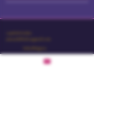
+3598766165891
amourdollsales@gmail.com
Sofia/Bulgaria
Datenschutzrichtlinie
Erklärung zur Barrierefreiheit
Versandbedingungen
Allgemeine Geschäftsbedingungen
Rückgaberecht
© 2025 by Amour Doll